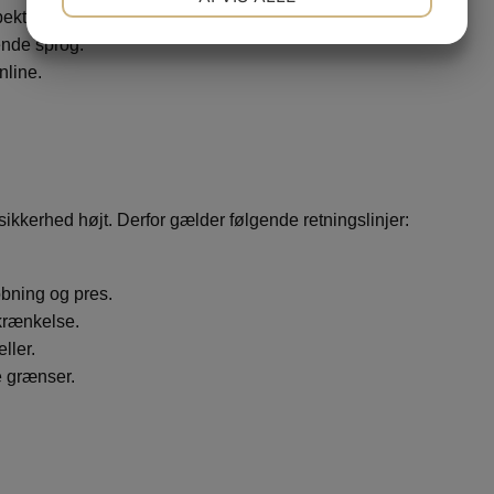
ekt.
JA
NEJ
JA
NEJ
ende sprog.
MARKETING
STATISTIK
nline.
sikkerhed højt. Derfor gælder følgende retningslinjer:
obning og pres.
 krænkelse.
ller.
e grænser.