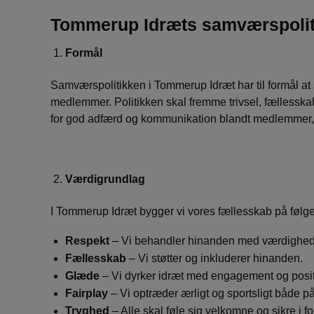
Tommerup Idræts samværspolit
Formål
Samværspolitikken i Tommerup Idræt har til formål at si
medlemmer. Politikken skal fremme trivsel, fællesska
for god adfærd og kommunikation blandt medlemmer, tr
Værdigrundlag
I Tommerup Idræt bygger vi vores fællesskab på følg
Respekt
– Vi behandler hinanden med værdighed
Fællesskab
– Vi støtter og inkluderer hinanden.
Glæde
– Vi dyrker idræt med engagement og posit
Fairplay
– Vi optræder ærligt og sportsligt både p
Tryghed
– Alle skal føle sig velkomne og sikre i f