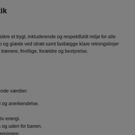
ik
kre et trygt, inkluderende og respektfuldt miljø for alle
b og glæde ved idræt samt fastlægge klare retningslinjer
ænere, frivillige, forældre og bestyrelse.
ende værdier:
 og anerkendelse.
iv energi.
å og uden for banen.
oreningen.