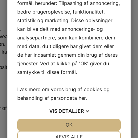
formål, herunder: Tilpasning af annoncering,
bedre brugeroplevelse, funktionalitet,
statistik og marketing. Disse oplysninger
kan blive delt med annoncerings- og
.
niveau og baggrund.
analysepartnere, som kan kombinere dem
on.
med data, du tidligere har givet dem eller
 fra trænere og ledere.
de har indsamlet gennem din brug af deres
tjenester. Ved at klikke på 'OK' giver du
sitiv måde.
samtykke til disse formål.
Læs mere om vores brug af cookies og
behandling af persondata
her
.
ktfuld dialog.
VIS
DETALJER
JA
NEJ
OK
JA
NEJ
NØDVENDIGE
PRÆFERENCER
AFVIS ALLE