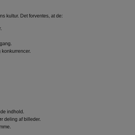
ns kultur. Det forventes, at de:
.
dgang.
g konkurrencer.
de indhold.
 deling af billeder.
ømme.