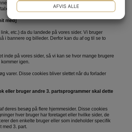
ne cookie slettes, når du forlader vores sider eller når
NØDVENDIGE
PRÆFERENCER
AFVIS ALLE
alxtal”.
JA
NEJ
JA
NEJ
nit med]
MARKETING
STATISTIK
ink, etc.) da du landede på vores sider. Vi bruger
 i bannere og billeder. Derfor kan du af og til se to
t inde på vores sider, så vi kan se hvor mange brugere
m kommer igen.
g varer. Disse cookies bliver slettet når du forlader
ok eller bruger andre 3. partsprogrammer skal dette
 af deres besøg på flere hjemmesider. Disse cookies
gninger hver bruger har foretaget eller hvilke sider, de
cerer den enkelte bruger eller som indeholder specifik
 med 3. part.