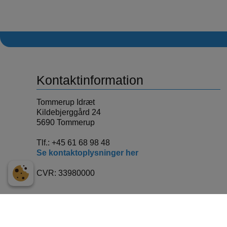
Kontaktinformation
Tommerup Idræt
Kildebjerggård 24
5690 Tommerup
Tlf.:
+45 61 68 98 48
Se kontaktoplysninger her
CVR: 33980000
Designet af
Standout