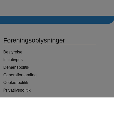
Foreningsoplysninger
Bestyrelse
Initiativpris
Demenspolitik
Generalforsamling
Cookie-politik
Privatlivspolitik