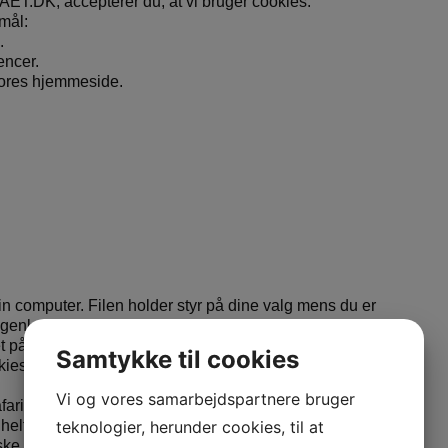
K, accepterer du, at vi bruger cookies.
mål:
.
encer.
vores hjemmeside.
n computer. Filen holder styr på dine valg mens du er
r genkendt næste gang du besøger os.
t på din computer.
Samtykke til cookies
kies, indholdet bliver ikke delt med nogen, og de kan
Vi og vores samarbejdspartnere bruger
 Safari) accepterer automatisk cookies, men du bestemmer
teknologier, herunder cookies, til at
 helt fra, men det vil give dig problemer når du handler
ske, hvad du har lagt i kurven.