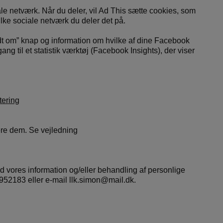
e netværk. Når du deler, vil Ad This sætte cookies, som
ilke sociale netværk du deler det på.
dt om” knap og information om hvilke af dine Facebook
 til et statistik værktøj (Facebook Insights), der viser
tering
ere dem. Se vejledning
 vores information og/eller behandling af personlige
8952183 eller e-mail llk.simon@mail.dk.