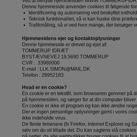
Ved at benytte hjemmesiden WWW.TOMMERUPIDRAET.D
Denne hjemmeside anvender cookies til følgende for
Identificering og autorisering ved beskyttet indhold
Teknisk funktionalitet, så vi kan huske dine præfer
Trafikmåling, så vi ved hvor mange, der besøger 
Hjemmesidens ejer og kontaktoplysninger
Denne hjemmeside er drevet og ejet af:
TOMMERUP IDRÆT
BYSTÆVNEVEJ 19,5690 TOMMERUP
CVR : 33980000
E-mail : LLK.SIMON@MAIL.DK
Telefon : 28952183
Hvad er en cookie?
En cookie er en tekstfil, som browseren gemmer på di
på hjemmesiden, og sørger for at din computer blive
En cookie er ikke et program og kan ikke ændre noge
Der er ingen personlige oplysninger gemt i vores coo
ikke indeholde virus.
De fleste browsere (fx Firefox, Internet Explorer og
selv om du vil tillade det. Du kan sagtens slå cookies
på nettet, da alle webbutikker bruger cookies til at hu