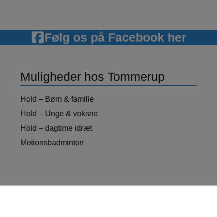
Følg os på Facebook her
Muligheder hos Tommerup
Hold – Børn & familie
Hold – Unge & voksne
Hold – dagtime idræt
Motionsbadminton