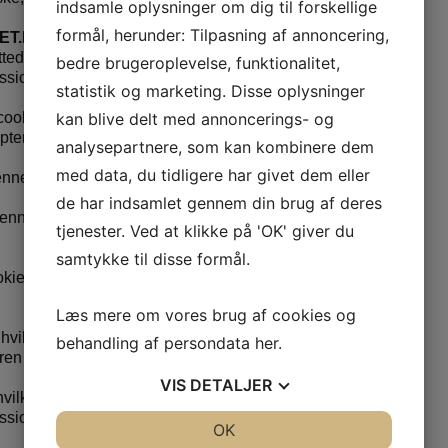
indsamle oplysninger om dig til forskellige
formål, herunder: Tilpasning af annoncering,
ET.DK:
de sider. Dette er en cookie som slettes, når du
bedre brugeroplevelse, funktionalitet,
essionsbaseret cookie). Type “krypteret”.
statistik og marketing. Disse oplysninger
kan blive delt med annoncerings- og
kie slettes, når du forlader vores sider, eller når du
teret”.
analysepartnere, som kan kombinere dem
med data, du tidligere har givet dem eller
nne cookie bliver i din browser i 10 måneder, med
de har indsamlet gennem din brug af deres
enne cookie bliver i din browser i 350 dage, med
tjenester. Ved at klikke på 'OK' giver du
samtykke til disse formål.
ie-politik. Denne cookie bliver i din browser i 70 dage,
Læs mere om vores brug af cookies og
vilken periode du vil have vist. Denne cookie slettes,
behandling af persondata
her
.
eren (sessionsbaseret cookie). Type ”tal”.
VIS
DETALJER
vilken scene du så sidst. Denne cookie slettes, når du
ssionsbaseret cookie). Type ”tal”.
JA
NEJ
OK
JA
NEJ