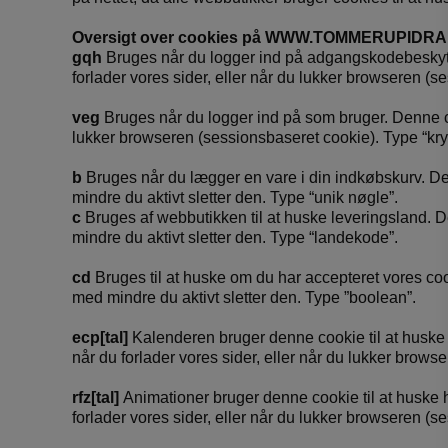
Oversigt over cookies på WWW.TOMMERUPIDRA
gqh
Bruges når du logger ind på adgangskodebeskytte
forlader vores sider, eller når du lukker browseren (s
veg
Bruges når du logger ind på som bruger. Denne coo
lukker browseren (sessionsbaseret cookie). Type “kryp
b
Bruges når du lægger en vare i din indkøbskurv. De
mindre du aktivt sletter den. Type “unik nøgle”.
c
Bruges af webbutikken til at huske leveringsland. D
mindre du aktivt sletter den. Type “landekode”.
cd
Bruges til at huske om du har accepteret vores cook
med mindre du aktivt sletter den. Type ”boolean”.
ecp[tal]
Kalenderen bruger denne cookie til at huske h
når du forlader vores sider, eller når du lukker brows
rfz[tal]
Animationer bruger denne cookie til at huske h
forlader vores sider, eller når du lukker browseren (se