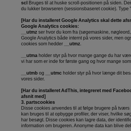
scl
Bruges til at huske scroll-positionen på siden. Den
du lukker browseren (sessionsbaseret cookie). Type ”t
[Har du installeret Google Analytics skal dette afs
Google Analytics cookies:
__utmz
ser hvor du kom fra (søgemaskine, nøgleord, l
Google Analytics både internt på vores sider, men også
cookies som hedder
__utmz
.
__utma
holder styr på hvor mange gange du har være
vi har som er inde for første gang og hvor mange so
__utmb
og
__utmc
holder styr på hvor længe dit besø
vores sider.
[Har du installeret AdThis, integreret med Facebo
afsnit med]
3. partscookies
Disse cookies anvendes til at følge brugere på tværs
kan bruges til at opbygge profiler, der viser, hvilke sø
har besøgt. Disse cookies kan lagre data, der identifi
information om brugeren. Anonyme data kan blive delt