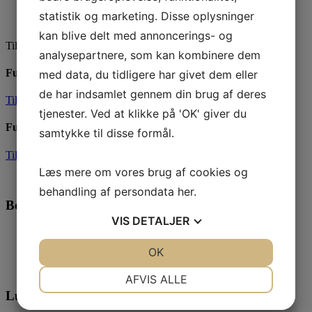
statistik og marketing. Disse oplysninger
kan blive delt med annoncerings- og
Tilmelding
analysepartnere, som kan kombinere dem
Fuld Gas, Børn
med data, du tidligere har givet dem eller
de har indsamlet gennem din brug af deres
Tilmeld
tjenester. Ved at klikke på 'OK' giver du
Fuld Gas, voksen
samtykke til disse formål.
Tilmeld
Læs mere om vores brug af cookies og
behandling af persondata
her
.
Bodil Løvlund
VIS
DETALJER
Træner
20 46 37 54
JA
NEJ
OK
JA
NEJ
NØDVENDIGE
PRÆFERENCER
AFVIS ALLE
Lukas Nielsen
JA
NEJ
JA
NEJ