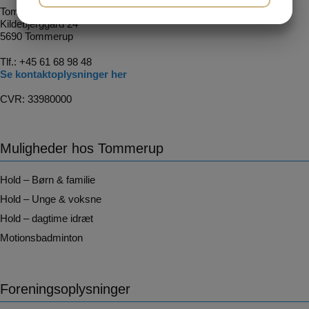
Tommerup Idræt
JA
NEJ
JA
NEJ
Kildebjerggård 24
5690 Tommerup
MARKETING
STATISTIK
Tlf.:
+45 61 68 98 48
Se kontaktoplysninger her
CVR: 33980000
Muligheder hos Tommerup
Hold – Børn & familie
Hold – Unge & voksne
Hold – dagtime idræt
Motionsbadminton
Foreningsoplysninger