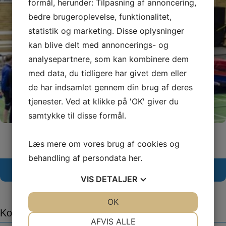
formål, herunder: Tilpasning af annoncering,
bedre brugeroplevelse, funktionalitet,
statistik og marketing. Disse oplysninger
kan blive delt med annoncerings- og
analysepartnere, som kan kombinere dem
med data, du tidligere har givet dem eller
de har indsamlet gennem din brug af deres
tjenester. Ved at klikke på 'OK' giver du
samtykke til disse formål.
Læs mere om vores brug af cookies og
behandling af persondata
her
.
Følg os på Facebook her
VIS
DETALJER
JA
NEJ
OK
JA
NEJ
Kontaktinformation
NØDVENDIGE
PRÆFERENCER
AFVIS ALLE