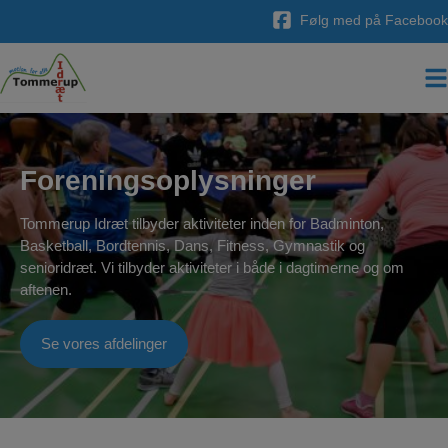
Hop
Følg med på Facebook
til
indholdet
Foreningsoplysninger
Tommerup Idræt tilbyder aktiviteter inden for Badminton,
Basketball, Bordtennis, Dans, Fitness, Gymnastik og
senioridræt. Vi tilbyder aktiviteter i både i dagtimerne og om
aftenen.
Se vores afdelinger