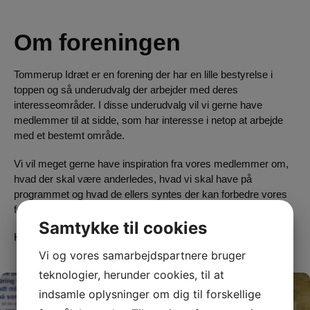
Om foreningen
Tommerup Idræt er en forening der har en lille bestyrelse i
toppen og så underudvalg der arbejder med deres
interesseområder. I disse underudvalg vil vi gerne have
medlemmer til at sidde, som har interesse i netop at arbejde
med et bestemt område.
Vi vil meget gerne have inspiration fra vores medlemmer om,
hvad der skal være anderledes, hvad vi skal have på
programmet og hvad de ellers syntes der kan forbedre vores
forening.
Samtykke til cookies
Kontakt endelig en fra bestyrelsen, hvis I har noget på hjertet.
Vi og vores samarbejdspartnere bruger
teknologier, herunder cookies, til at
indsamle oplysninger om dig til forskellige