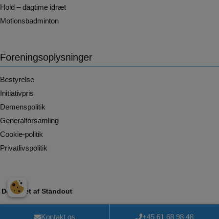
Hold – dagtime idræt
Motionsbadminton
Foreningsoplysninger
Bestyrelse
Initiativpris
Demenspolitik
Generalforsamling
Cookie-politik
Privatlivspolitik
Designet af
Standout
Kontakt os
+45 61 68 98 48