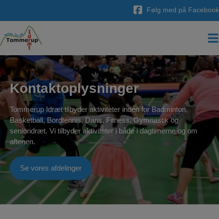
Hop
Følg med på Facebook
til
indholdet
Kontaktoplysninger
Tommerup Idræt tilbyder aktiviteter inden for Badminton,
Basketball, Bordtennis, Dans, Fitness, Gymnastik og
senioridræt. Vi tilbyder aktiviteter i både i dagtimerne og om
aftenen.
Se vores afdelinger