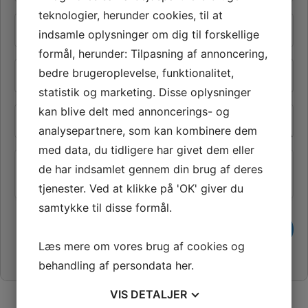
v
teknologier, herunder cookies, til at
n
E
*
-
indsamle oplysninger om dig til forskellige
m
formål, herunder: Tilpasning af annoncering,
a
T
bedre brugeroplevelse, funktionalitet,
i
e
l
statistik og marketing. Disse oplysninger
l
*
e
B
kan blive delt med annoncerings- og
f
e
analysepartnere, som kan kombinere dem
o
s
n
med data, du tidligere har givet dem eller
k
*
e
de har indsamlet gennem din brug af deres
Jeg er ikke en robot
d
tjenester. Ved at klikke på 'OK' giver du
*
samtykke til disse formål.
Læs mere om vores brug af cookies og
behandling af persondata
her
.
VIS
DETALJER