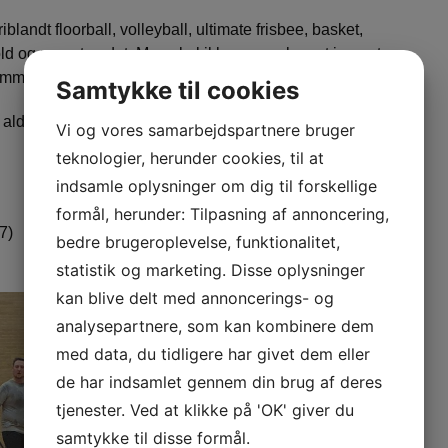
landt floorball, volleyball, ultimate frisbee, basket,
ld og meget andet. Man skal ikke være ekspert i noget –
t sammen med andre voksne, så er man velkommen.
Samtykke til cookies
 aldersgruppen er typisk 25-45 år.
Vi og vores samarbejdspartnere bruger
teknologier, herunder cookies, til at
indsamle oplysninger om dig til forskellige
formål, herunder: Tilpasning af annoncering,
7)
bedre brugeroplevelse, funktionalitet,
statistik og marketing. Disse oplysninger
kan blive delt med annoncerings- og
analysepartnere, som kan kombinere dem
med data, du tidligere har givet dem eller
de har indsamlet gennem din brug af deres
tjenester. Ved at klikke på 'OK' giver du
samtykke til disse formål.