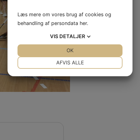
Læs mere om vores brug af cookies og
behandling af persondata
her
.
VIS
DETALJER
JA
NEJ
OK
JA
NEJ
NØDVENDIGE
PRÆFERENCER
AFVIS ALLE
JA
NEJ
JA
NEJ
MARKETING
STATISTIK