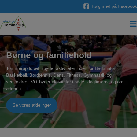
Hop
Følg med på Facebook
til
indholdet
Børne og familiehold
Tommerup Idræt tilbyder aktiviteter inden for Badminton,
Basketball, Bordtennis, Dans, Fitness, Gymnastik og
senioridræt. Vi tilbyder aktiviteter i både i dagtimerne og om
aftenen.
Se vores afdelinger