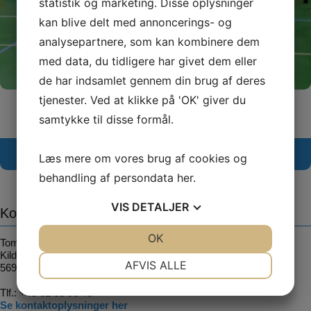
statistik og marketing. Disse oplysninger
kan blive delt med annoncerings- og
analysepartnere, som kan kombinere dem
med data, du tidligere har givet dem eller
de har indsamlet gennem din brug af deres
tjenester. Ved at klikke på 'OK' giver du
samtykke til disse formål.
Læs mere om vores brug af cookies og
Følg os på Facebook her
behandling af persondata
her
.
VIS
DETALJER
Kontaktinformation
JA
NEJ
OK
JA
NEJ
Tommerup Idræt
Kildebjerggård 24
NØDVENDIGE
PRÆFERENCER
AFVIS ALLE
5690 Tommerup
JA
NEJ
JA
NEJ
Tlf.:
+45 61 68 98 48
Se kontaktoplysninger her
MARKETING
STATISTIK